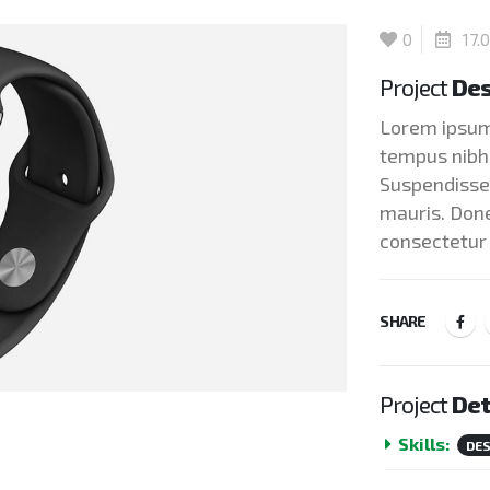
0
17.0
Project
Des
Lorem ipsum 
tempus nibh 
Suspendisse 
mauris. Donec
consectetur 
SHARE
Project
Det
Skills:
DE